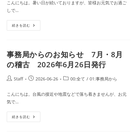
こんにちは。暑い日が続いておりますが、皆様お元気でお過ご
開
テ
しで…
日:
ゴ
リ
事
ー:
続きを読む
務
局
か
ら
の
お
事務局からのお知らせ 7月・8月
知
ら
の稽古 2026年6月26日発行
せ
8
月・
9
投
投
投
Staff
2026-06-26
00:全て
/
01:事務局から
月
稿
稿
稿
の
稽
者:
公
カ
古
こんにちは。台風の接近や地震などで落ち着きませんが、お元
開
テ
2026
気で…
年
日:
ゴ
7
リ
月
29
事
ー:
続きを読む
日
務
発
局
行
か
ら