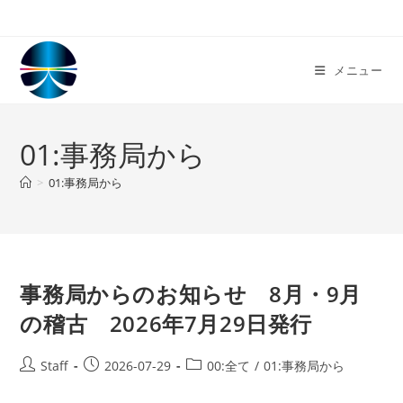
コ
ン
テ
メニュー
ン
ツ
へ
01:事務局から
ス
キ
>
01:事務局から
ッ
プ
事務局からのお知らせ 8月・9月
の稽古 2026年7月29日発行
投
投
投
Staff
2026-07-29
00:全て
/
01:事務局から
稿
稿
稿
者:
公
カ