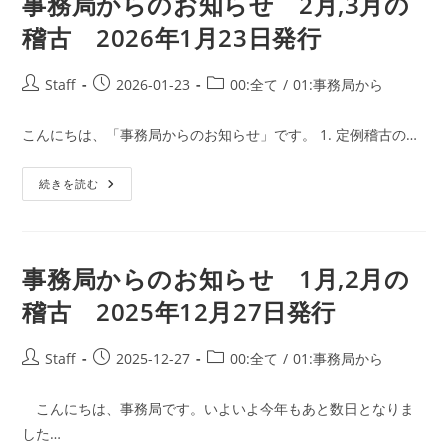
事務局からのお知らせ 2月,3月の
知
ら
稽古 2026年1月23日発行
せ
4
月,5
月
投
投
投
Staff
2026-01-23
00:全て
/
01:事務局から
の
稿
稿
稿
稽
古
者:
公
カ
2026
こんにちは、「事務局からのお知らせ」です。 1. 定例稽古の…
開
テ
年
4
日:
ゴ
月
事
続きを読む
リ
1
務
日
ー:
局
発
か
行
ら
の
お
事務局からのお知らせ 1月,2月の
知
ら
稽古 2025年12月27日発行
せ
2
月,3
月
投
投
投
Staff
2025-12-27
00:全て
/
01:事務局から
の
稿
稿
稿
稽
古
者:
公
カ
2026
こんにちは、事務局です。いよいよ今年もあと数日となりま
開
テ
年
した…
1
日:
ゴ