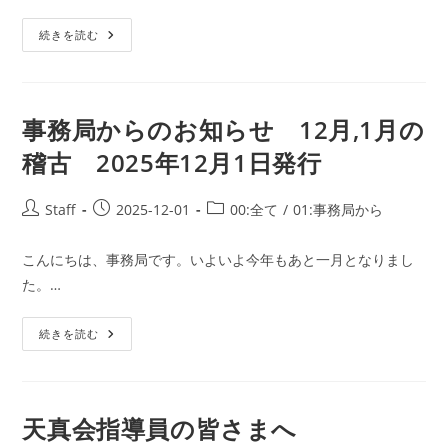
月
リ
23
日
事
ー:
続きを読む
発
務
行
局
か
ら
の
お
事務局からのお知らせ 12月,1月の
知
ら
稽古 2025年12月1日発行
せ
1
月,2
月
投
投
投
Staff
2025-12-01
00:全て
/
01:事務局から
の
稿
稿
稿
稽
古
者:
公
カ
2025
こんにちは、事務局です。いよいよ今年もあと一月となりまし
開
テ
年
た。…
12
日:
ゴ
月
リ
27
日
事
ー:
続きを読む
発
務
行
局
か
ら
の
お
天真会指導員の皆さまへ
知
ら