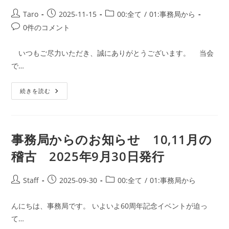
せ
12
投
投
投
Taro
2025-11-15
00:全て
/
01:事務局から
月,1
稿
稿
稿
投
0件のコメント
月
の
者:
公
カ
稿
稽
開
テ
コ
古
いつもご尽力いただき、誠にありがとうございます。 当会
2025
日:
ゴ
メ
年
で…
リ
ン
12
月
ー:
ト:
1
天
続きを読む
日
真
発
会
行
指
導
員
の
事務局からのお知らせ 10,11月の
皆
さ
稽古 2025年9月30日発行
ま
へ
投
投
投
Staff
2025-09-30
00:全て
/
01:事務局から
稿
稿
稿
者:
公
カ
んにちは、事務局です。 いよいよ60周年記念イベントが迫っ
開
テ
て…
日:
ゴ