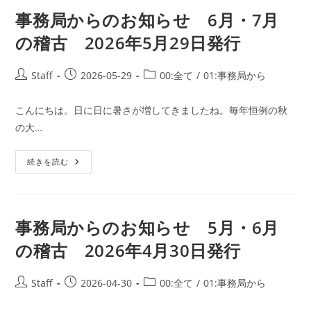
の
お
事務局からのお知らせ 6月・7月
知
ら
の稽古 2026年5月29日発行
せ
7
月・
8
投
投
投
Staff
2026-05-29
00:全て
/
01:事務局から
月
稿
稿
稿
の
稽
者:
公
カ
古
こんにちは。日に日に暑さが増してきましたね。毎年恒例の秋
開
テ
2026
の大…
年
日:
ゴ
6
リ
月
26
事
ー:
続きを読む
日
務
発
局
行
か
ら
の
お
事務局からのお知らせ 5月・6月
知
ら
の稽古 2026年4月30日発行
せ
6
月・
7
投
投
投
Staff
2026-04-30
00:全て
/
01:事務局から
月
稿
稿
稿
の
稽