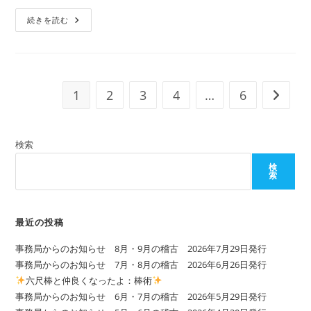
リ
事
ー:
続きを読む
務
局
か
ら
の
お
知
1
2
3
4
…
6
次のペ
ら
せ
10,11
月
の
検索
稽
古
2025
検
年
索
9
月
30
日
最近の投稿
発
行
事務局からのお知らせ 8月・9月の稽古 2026年7月29日発行
事務局からのお知らせ 7月・8月の稽古 2026年6月26日発行
六尺棒と仲良くなったよ：棒術
事務局からのお知らせ 6月・7月の稽古 2026年5月29日発行