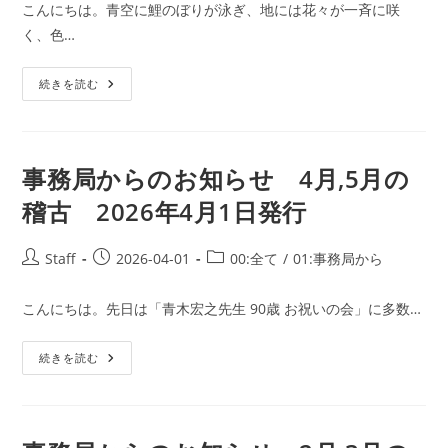
者:
公
カ
古
こんにちは。青空に鯉のぼりが泳ぎ、地には花々が一斉に咲
開
テ
2026
く、色…
年
日:
ゴ
5
リ
月
29
事
ー:
続きを読む
日
務
発
局
行
か
ら
の
お
事務局からのお知らせ 4月,5月の
知
ら
稽古 2026年4月1日発行
せ
5
月・
6
投
投
投
Staff
2026-04-01
00:全て
/
01:事務局から
月
稿
稿
稿
の
稽
者:
公
カ
古
こんにちは。先日は「青木宏之先生 90歳 お祝いの会」に多数…
開
テ
2026
年
日:
ゴ
4
事
続きを読む
リ
月
務
30
ー:
局
日
か
発
ら
行
の
お