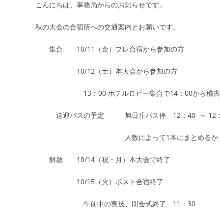
開
テ
こんにちは、事務局からのお知らせです。
日:
ゴ
リ
秋の大会の合宿所への交通案内とお願いです。
ー:
集合 10/11（金）プレ合宿から参加の方
10/12（土）本大会から参加の方
13：00 ホテルロビー集合で14：00から稽古
送迎バスの予定 旭日丘バス停 12：40 ～ 12：
人数によって1本にまとめるか２本に
解散 10/14（祝・月）本大会で終了
10/15（火）ポスト合宿終了
午前中の実技、閉会式終了 11：30