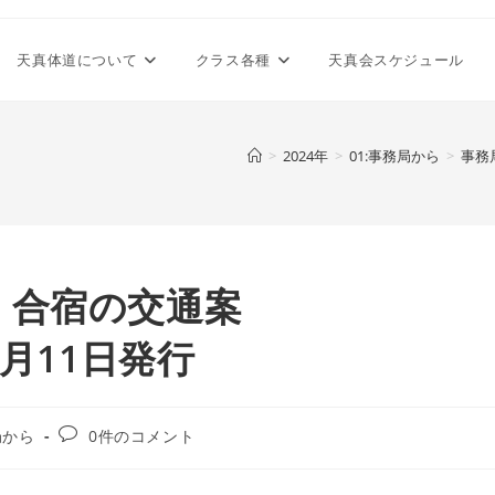
天真体道について
クラス各種
天真会スケジュール
>
2024年
>
01:事務局から
>
事務
 合宿の交通案
11日発行
投
局から
0件のコメント
稿
コ