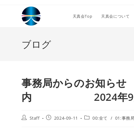
コ
ン
天真会Top
天真会について
テ
ン
ツ
ブログ
へ
ス
キ
ッ
プ
事務局からのお知らせ
内 2024年9月
投
投
投
Staff
2024-09-11
00:全て
/
01:事務
稿
稿
稿
者:
公
カ