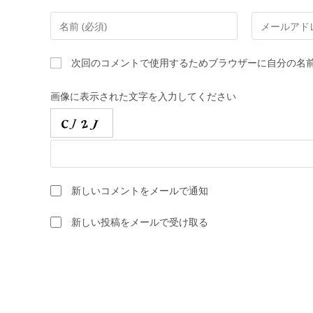
コ
メ
メ
ー
ン
ル
次回のコメントで使用するためブラウザーに自分の名
ト
ア
す
ド
画像に表示された文字を入力してください
る
レ
名
ス
前
を
ま
入
た
力
新しいコメントをメールで通知
は
し
ユ
て
新しい投稿をメールで受け取る
ー
コ
ザ
メ
ー
ン
名
ト
を