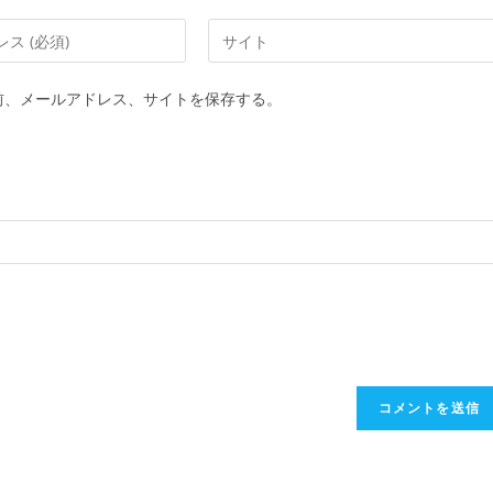
Web
サ
イ
前、メールアドレス、サイトを保存する。
ト
の
URL
を
入
力
し
て
く
だ
さ
い。
(任
意)