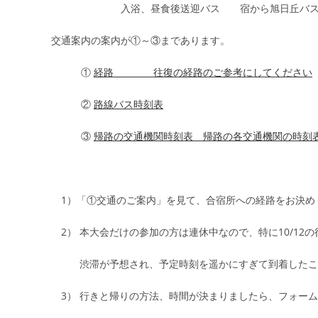
入浴、昼食後送迎バス 宿から旭日丘バス停ま
交通案内の案内が①～③まであります。
①
経路 往復の経路のご参考にしてください
②
路線バス時刻表
③
帰路の交通機関時刻表 帰路の各交通機関の時刻
1）「①交通のご案内」を見て、合宿所への経路をお決
2） 本大会だけの参加の方は連休中なので、特に10/12
渋滞が予想され、予定時刻を遥かにすぎて到着したこ
3） 行きと帰りの方法、時間が決まりましたら、フォー