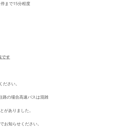
で15分程度
表です
めください。
の往路の場合高速バスは混雑
とがありました。
ムでお知らせください。