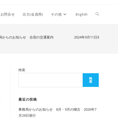
ウ
お問合せ
出欠(会員用)
その他
English
ェ
局からのお知らせ 合宿の交通案内 2024年9月11日発行
ブ
検索
サ
検
索
イ
最近の投稿
事務局からのお知らせ 8月・9月の稽古 2026年7
ト
月29日発行