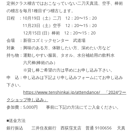
定例クラス稽古ではおこなっていない二刀天真流、空手、棒術
の稽古を毎月1種目ずつ稽古します。
日程 ：10月19日（土）二刀 12：20〜15：20
11月23日（土）空手 12：20〜15：20
12月15日 (日）棒術 12：20〜15：20
会場 ：新宿コズミックセンター 武道場
対象 ：興味のある方、体験したい方、深めたい方など
持ち物：運動しやすい服装、タオル、水分補給用の飲料水
六尺棒(棒術のみ）
※貸し棒ご希望の方は早めにお申し込み下さい。
申 込：申し込みは下記より申し込みフォームにてお申し込み
下さい。
https://www.tenshinkai.jp/attendance/ 「2024ワー
クショップ申し込み」
参加費：5,000円 事前に下記の方法にてご入金ください。
■送金方法
銀行振込 三井住友銀行 西荻窪支店 普通 9100656 天真