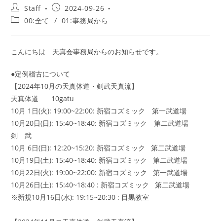
投
投
Staff
2024-09-26
稿
稿
投
00:全て
/
01:事務局から
者:
公
稿
開
カ
日:
テ
こんにちは 天真会事務局からのお知らせです。
ゴ
リ
●定例稽古について
ー:
【2024年10月の天真体道・剣武天真流】
天真体道 10gatu
10月 1日(火): 19:00~22:00: 新宿コズミック 第一武道場
10月20日(日): 15:40~18:40: 新宿コズミック 第二武道場
剣 武
10月 6日(日): 12:20~15:20: 新宿コズミック 第二武道場
10月19日(土): 15:40~18:40: 新宿コズミック 第二武道場
10月22日(火): 19:00~22:00: 新宿コズミック 第一武道場
10月26日(土): 15:40~18:40 : 新宿コズミック 第二武道場
※新規10月16日(水): 19:15~20:30 : 目黒教室