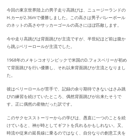
コ
日:
ゴ
メ
今回の東京世界陸上の男子走り高跳びは、ニュージーランドの
リ
ン
ー:
H.カーが2.36mで優勝しました。この高さは男子バレーボール
ト:
のネットの高さやサッカーゴールの高さにほぼ匹敵します。
今や走り高跳びは背面跳びが主流ですが、半世紀ほど前は腹か
ら跳ぶベリーロールが主流でした。
1968年のメキシコオリンピックで米国のD.フォスベリーが初め
て背面跳びを行い優勝し、それ以来背面跳びが主流となりまし
た。
彼はベリーロールが苦手で、記録の余り期待できないはさみ跳
びの練習を続けていたところ、偶然背面跳びが出来たそうで
す。正に偶然の産物だった訳です。
このサクセスストーリーからの学びは、愚直に一つのことを続
けていると、神が時としてギフトを呉れるかもしれない。又、
時流や従来の延長線に乗るのではなく、自分なりの創意工夫を