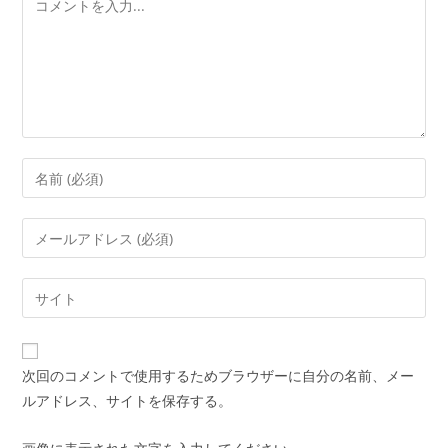
メ
ン
ト
コ
メ
ン
メ
ト
ー
す
ル
Web
る
ア
サ
名
ド
イ
前
レ
ト
ま
次回のコメントで使用するためブラウザーに自分の名前、メー
ス
の
た
ルアドレス、サイトを保存する。
を
URL
は
入
を
ユ