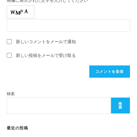
画像に表示された文字を入力してください
力
入
ー
し
力
ザ
て
し
ー
コ
て
名
メ
く
を
ン
新しいコメントをメールで通知
だ
入
ト
さ
力
新しい投稿をメールで受け取る
い。
し
(任
て
意)
く
だ
さ
検索
い
検
索
最近の投稿