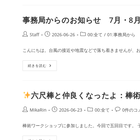
か
ら
の
お
事務局からのお知らせ 7月・8月の
知
ら
せ
8
投
投
投
Staff
2026-06-26
00:全て
/
01:事務局から
月・
稿
稿
稿
9
月
者:
公
カ
こんにちは。台風の接近や地震などで落ち着きませんが、お
の
開
テ
稽
古
日:
ゴ
2026
事
続きを読む
リ
年
務
7
ー:
局
月
か
29
ら
日
の
発
お
六尺棒と仲良くなったよ：棒
行
知
ら
せ
7
投
投
投
投
MikaRin
2026-06-23
00:全て
0件のコ
月・
稿
稿
稿
稿
8
月
者:
公
カ
コ
棒術ワークショップに参加しました。今回で五回目です。 
の
開
テ
メ
稽
古
日:
ゴ
ン
2026