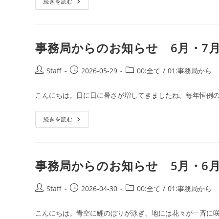
続きを読む
リ
ト:
年
六
6
ー:
尺
月
棒
26
と
日
仲
発
良
事務局からのお知らせ 6月・7月の
行
く
な
っ
た
投
投
投
Staff
2026-05-29
00:全て
/
01:事務局から
よ：
稿
稿
稿
棒
術
者:
公
カ
こんにちは。日に日に暑さが増してきましたね。毎年恒例の
開
テ
日:
ゴ
事
続きを読む
リ
務
ー:
局
か
ら
の
お
事務局からのお知らせ 5月・6月の
知
ら
せ
6
投
投
投
Staff
2026-04-30
00:全て
/
01:事務局から
月・
稿
稿
稿
7
月
者:
公
カ
こんにちは。青空に鯉のぼりが泳ぎ、地には花々が一斉に咲
の
開
テ