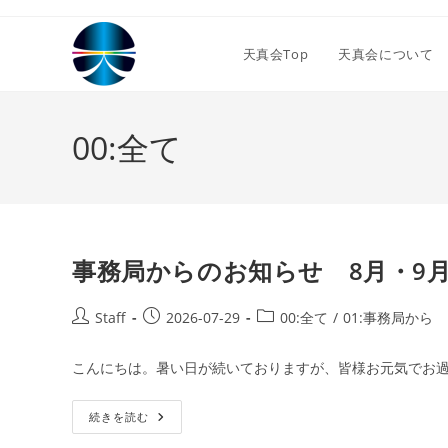
コ
ン
天真会Top
天真会について
テ
ン
ツ
00:全て
へ
ス
キ
ッ
プ
事務局からのお知らせ 8月・9月の
投
投
投
Staff
2026-07-29
00:全て
/
01:事務局から
稿
稿
稿
者:
公
カ
こんにちは。暑い日が続いておりますが、皆様お元気でお過
開
テ
日:
ゴ
事
続きを読む
リ
務
ー:
局