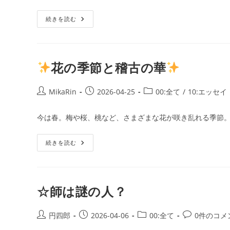
稽
古
日:
ゴ
2026
事
続きを読む
リ
年
務
5
ー:
局
月
か
29
ら
日
の
発
お
花の季節と稽古の華
行
知
ら
せ
5
投
投
投
MikaRin
2026-04-25
00:全て
/
10:エッセイ
月・
稿
稿
稿
6
月
者:
公
カ
今は春。梅や桜、桃など、さまざまな花が咲き乱れる季節。
の
開
テ
稽
古
日:
ゴ
2026
続きを読む
リ
年
花
4
ー:
の
月
季
30
節
日
と
発
稽
☆師は謎の人？
行
古
の
華
投
投
投
投
円四郎
2026-04-06
00:全て
0件のコメ
稿
稿
稿
稿