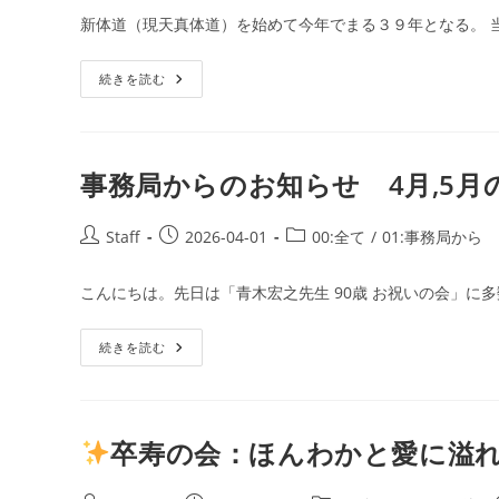
者:
公
カ
コ
新体道（現天真体道）を始めて今年でまる３９年となる。 
開
テ
メ
日:
ゴ
ン
☆
続きを読む
リ
ト:
師
ー:
は
謎
の
人？
事務局からのお知らせ 4月,5月の
投
投
投
Staff
2026-04-01
00:全て
/
01:事務局から
稿
稿
稿
者:
公
カ
こんにちは。先日は「青木宏之先生 90歳 お祝いの会」に多
開
テ
日:
ゴ
事
続きを読む
リ
務
ー:
局
か
ら
の
お
卒寿の会：ほんわかと愛に溢
知
ら
せ