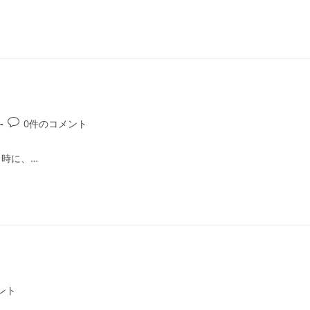
投
0件のコメント
稿
コ
時に、…
メ
ン
ト:
ント