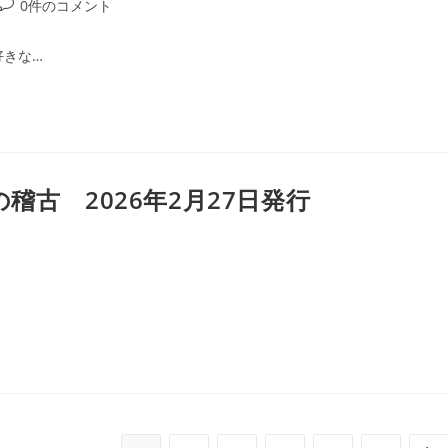
投
0件のコメント
稿
コ
好きな…
メ
ン
ト:
稽古 2026年2月27日発行