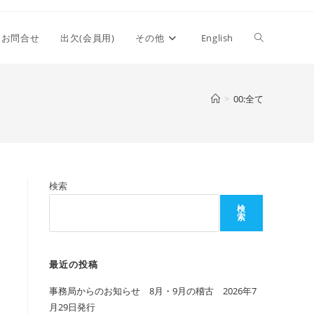
ウ
お問合せ
出欠(会員用)
その他
English
ェ
>
00:全て
ブ
検索
サ
検
索
イ
最近の投稿
事務局からのお知らせ 8月・9月の稽古 2026年7
ト
月29日発行