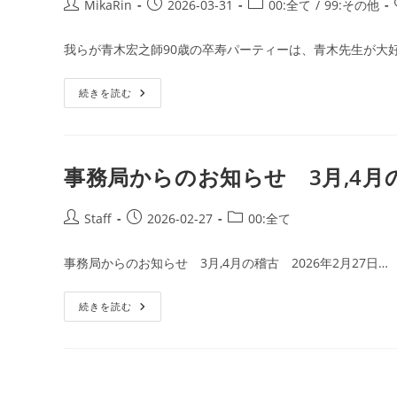
4
投
投
投
MikaRin
2026-03-31
00:全て
/
99:その他
月,5
稿
稿
稿
月
の
者:
公
カ
我らが青木宏之師90歳の卒寿パーティーは、青木先生が大
稽
開
テ
古
2026
日:
ゴ
年
続きを読む
リ
4
卒
月
ー:
寿
1
の
日
会：
発
ほ
行
ん
事務局からのお知らせ 3月,4月の
わ
か
と
愛
投
投
投
Staff
2026-02-27
00:全て
に
稿
稿
稿
溢
れ
者:
公
カ
事務局からのお知らせ 3月,4月の稽古 2026年2月27日…
た
開
テ
会
で
日:
ゴ
し
事
続きを読む
リ
た
務
ー:
局
か
ら
の
お
知