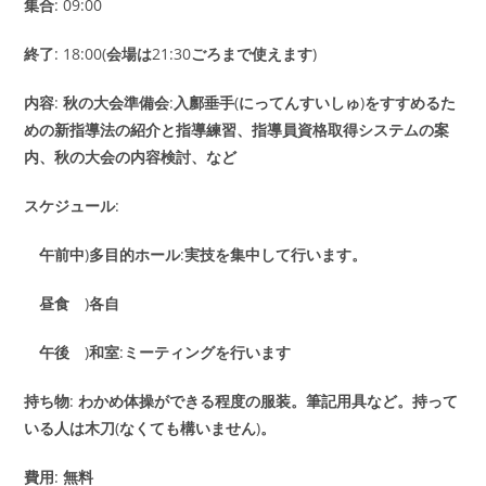
集合
: 09:00
終了
: 18:00(
会場は
21:30
ごろまで使えます
)
内容
:
秋の大会準備会
:
入鄽垂手
(
にってんすいしゅ
)
をすすめるた
めの新指導法の紹介と指導練習、指導員資格取得システムの案
内、秋の大会の内容検討、など
スケジュール
:
午前中
)
多目的ホール
:
実技を集中して行います。
昼食
)
各自
午後
)
和室
:
ミーティングを行います
持ち物
:
わかめ体操ができる程度の服装。筆記用具など。持って
いる人は木刀
(
なくても構いません
)
。
費用
:
無料