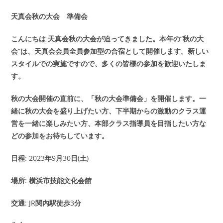
カ
日:
テ
天真会秋の大会 準備会
ゴ
リ
こんにちは
天真会秋の大会が迫ってきました。本年の
“
秋の大
ー:
会
”
は、天真会会員全員参加型の合宿として開催します。新しい
スタイルでの実施ですので、多くの皆様の参加を歓迎いたしま
す。
秋の大会開催の直前に、「秋の大会準備会」を開催します。一
緒に秋の大会を盛り上げたい方、下半期からの激動のクラス運
営を一緒に楽しみたい方、本部クラス指導員を目指したい方な
どの参加をお待ちしています。
日程
: 2023
年
9
月
30
日
(
土
)
場所
:
横浜市技能文化会館
交通
: JR
関内駅徒歩
3
分