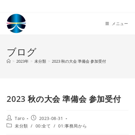
コ
ン
テ
メニュー
ン
ツ
へ
ブログ
ス
キ
>
2023年
>
未分類
>
2023 秋の大会 準備会 参加受付
ッ
プ
2023 秋の大会 準備会 参加受付
投
投
Taro
2023-08-31
稿
稿
投
未分類
/
00:全て
/
01:事務局から
者:
公
稿
開