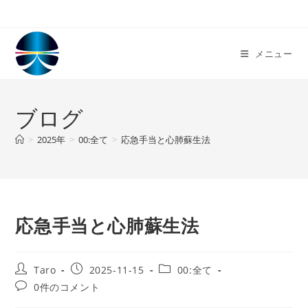
コ
ン
テ
メニュー
ン
ツ
へ
ブログ
ス
キ
>
2025年
>
00:全て
>
応急手当と心肺蘇生法
ッ
プ
応急手当と心肺蘇生法
投
投
投
Taro
2025-11-15
00:全て
稿
稿
稿
投
0件のコメント
者:
公
カ
稿
開
テ