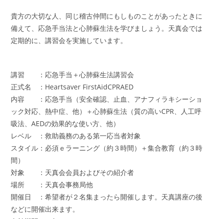
コ
日:
ゴ
メ
貴方の大切な人、同じ稽古仲間にもしものことがあったときに
リ
ン
ー:
備えて、応急手当法と心肺蘇生法を学びましょう。天真会では
ト:
定期的に、講習会を実施しています。
講習 ：応急手当＋心肺蘇生法講習会
正式名 ：Heartsaver FirstAidCPRAED
内容 ：応急手当（安全確認、止血、アナフィラキシーショ
ック対応、熱中症、他）＋心肺蘇生法（質の高いCPR、人工呼
吸法、AEDの効果的な使い方、他）
レベル ：救助義務のある第一応当者対象
スタイル：必須ｅラーニング（約３時間）＋集合教育（約３時
間）
対象 ：天真会会員およびその紹介者
場所 ：天真会事務局他
開催日 ：希望者が２名集まったら開催します。天真講座の後
などに開催出来ます。