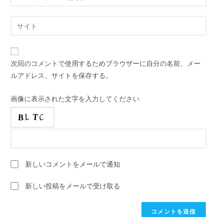
ー
す
ル
Web
る
ア
サ
名
ド
イ
前
レ
ト
ま
次回のコメントで使用するためブラウザーに自分の名前、メー
ス
の
た
ルアドレス、サイトを保存する。
を
URL
は
入
を
ユ
画像に表示された文字を入力してください
力
入
ー
し
力
ザ
て
し
ー
コ
て
名
メ
く
を
ン
新しいコメントをメールで通知
だ
入
ト
さ
力
新しい投稿をメールで受け取る
い。
し
(任
て
意)